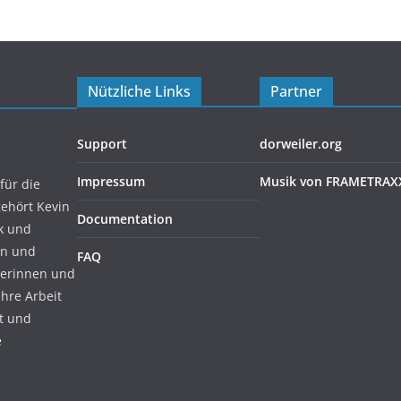
Nützliche Links
Partner
Support
dorweiler.org
Impressum
Musik von FRAMETRAX
für die
gehört Kevin
Documentation
ik und
en und
FAQ
rerinnen und
ihre Arbeit
zt und
e