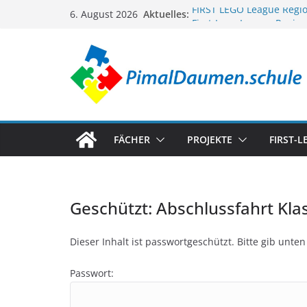
Zum
FIRST LEGO League Regi
Aktuelles:
6. August 2026
First-Lego-League Regio
Inhalt
Datasec Meet the others
springen
FIRST LEGO League D-A-C
FIRST LEGO League Regi
Wiesbaden/Taunusstein 
FÄCHER
PROJEKTE
FIRST-
Geschützt: Abschlussfahrt Kla
Dieser Inhalt ist passwortgeschützt. Bitte gib unt
Passwort: