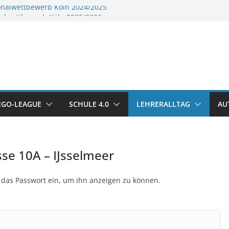
onalwettbewerb Köln 2024/2025
nalwettbewerb Köln 2025/2026
 Cup 2024
H Finale 2025
onalwettbewerb
2024/2025
LEGO-LEAGUE
SCHULE 4.0
LEHRERALLTAG
AU
sse 10A – IJsselmeer
en das Passwort ein, um ihn anzeigen zu können.