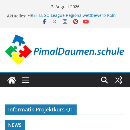
Zum
7. August 2026
Inhalt
Aktuelles:
FIRST LEGO League Regionalwettbewerb Köln
springen
2024/2025
First-Lego-League Regionalwettbewerb Köln
2025/2026
Datasec Meet the others Cup 2024
FIRST LEGO League D-A-CH Finale 2025
FIRST LEGO League Regionalwettbewerb
Wiesbaden/Taunusstein 2024/2025
Informatik Projektkurs Q1
NEWS