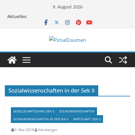
Zum
9. August 2026
Inhalt
Aktuelles:
springen
Sozialwissenschaften in der Sek II
GESELLSCHAFTSLEHRE (SEK I)
SOZIALWISSENSCHAFTEN
SOZIALWISSENSCHAFTEN IN DER SEK II
WIRTSCHAFT (SEK I)
3. Mai 2019
Hörnberger