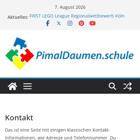
Zum
7. August 2026
Inhalt
FIRST LEGO League Regionalwettbewerb Köln
Aktuelles:
springen
2024/2025
First-Lego-League Regionalwettbewerb Köln
2025/2026
Datasec Meet the others Cup 2024
FIRST LEGO League D-A-CH Finale 2025
FIRST LEGO League Regionalwettbewerb
Wiesbaden/Taunusstein 2024/2025
Kontakt
Das ist eine Seite mit einigen klassischen Kontakt-
Informationen, wie Adresse und Telefonnummer. Du