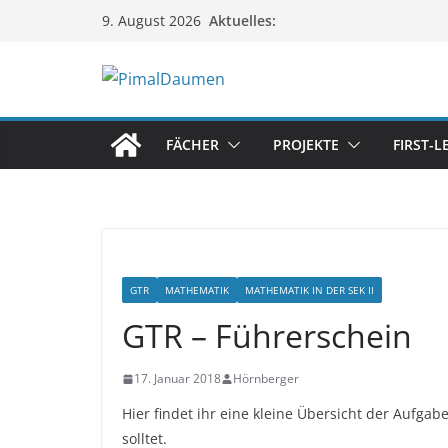
Zum
Aktuelles:
9. August 2026
Inhalt
springen
FÄCHER
PROJEKTE
FIRST-
GTR
MATHEMATIK
MATHEMATIK IN DER SEK II
GTR – Führerschein
17. Januar 2018
Hörnberger
Hier findet ihr eine kleine Übersicht der Aufga
solltet.