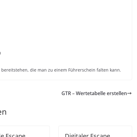
n
 bereitstehen, die man zu einem Führerschein falten kann.
GTR – Wertetabelle erstellen
en
le Escape
Digitaler Escape