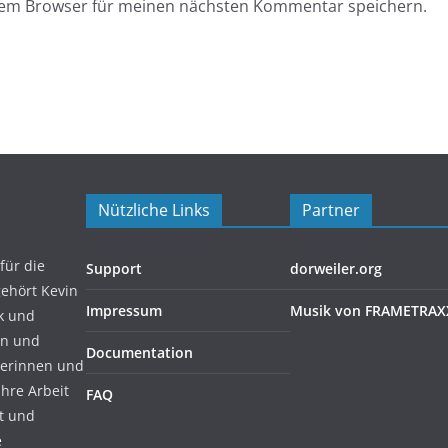
esem Browser für meinen nächsten Kommentar speichern.
Nützliche Links
Partner
für die
Support
dorweiler.org
gehört Kevin
Impressum
Musik von FRAMETRAX
ik und
en und
Documentation
rerinnen und
ihre Arbeit
FAQ
zt und
e