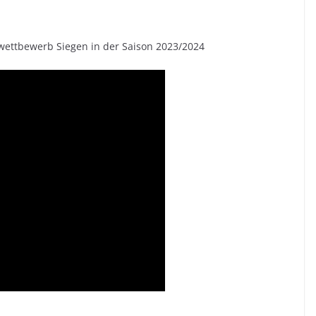
nswettbewerb Siegen in der Saison 2023/2024