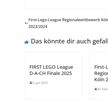
First-Lego-League Regionalwettbewerb Köl
2023/2024
Das könnte dir auch gefal
FIRST LEGO League
First
D-A-CH Finale 2025
Regio
Köln 
3. Juni 2025
20. Feb