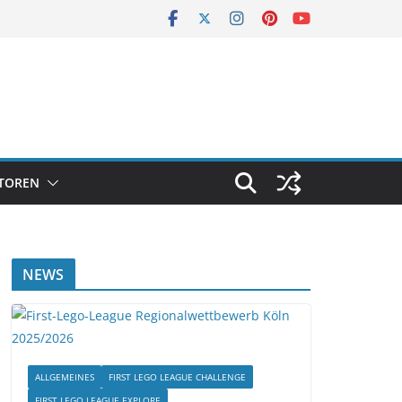
TOREN
NEWS
ALLGEMEINES
FIRST LEGO LEAGUE CHALLENGE
FIRST LEGO LEAGUE EXPLORE