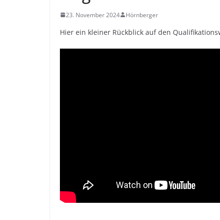
23. November 2024
Hörnberger
Hier ein kleiner Rückblick auf den Qualifikatio