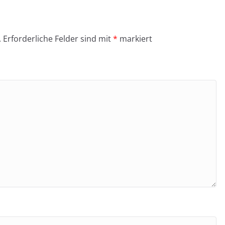
.
Erforderliche Felder sind mit
*
markiert