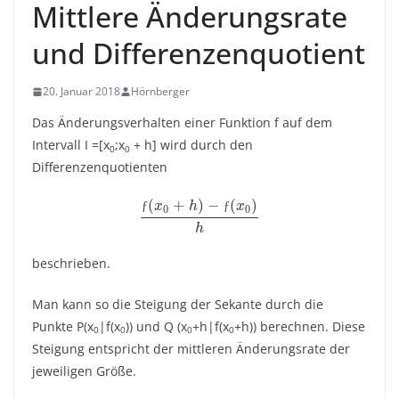
Mittlere Änderungsrate
und Differenzenquotient
20. Januar 2018
Hörnberger
Das Änderungsverhalten einer Funktion f auf dem
Intervall I =[x
;x
+ h] wird durch den
0
0
Differenzenquotienten
(
+
)
−
(
)
ƒ
ƒ
x
h
x
0
0
h
beschrieben.
Man kann so die Steigung der Sekante durch die
Punkte P(x
|f(x
)) und Q (x
+h|f(x
+h)) berechnen. Diese
0
0
0
0
Steigung entspricht der mittleren Änderungsrate der
jeweiligen Größe.