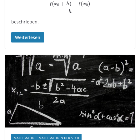
(
+
)
−
(
)
ƒ
ƒ
x
h
x
0
0
h
beschrieben.
Weiterlesen
MATHEMATIK
MATHEMATIK IN DER SEK II