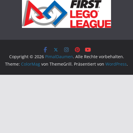
Copyright © 2026
PimalDaumen
. Alle Rechte vorbehalten.
Theme:
ColorMag
von ThemeGrill. Präsentiert von
WordPress
.